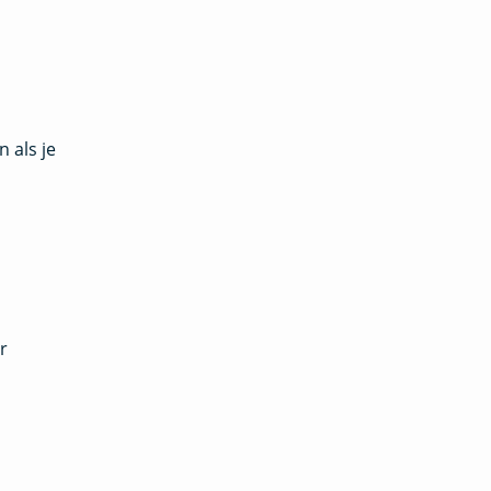
 als je
r