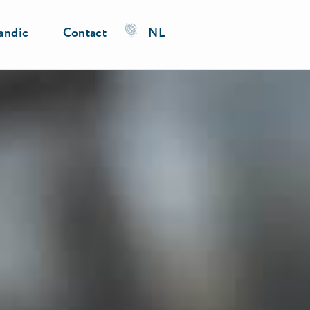
andic
Contact
NL
SOLLICITEER