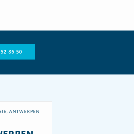
652 86 50
,
GIE
ANTWERPEN