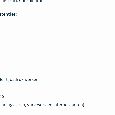
 de Truck Coördinator
etenties:
er tijdsdruk werken
ie
anningsleden, surveyors en interne klanten)