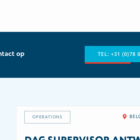
ntact op
TEL: +31 (0)78 
BEL
OPERATIONS