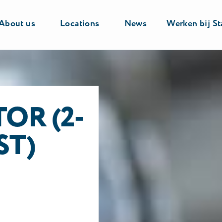
About us
Locations
News
Werken bij St
RATOR (2-PLOEGENDIENST) DORDRECHT
OR (2-
ST)