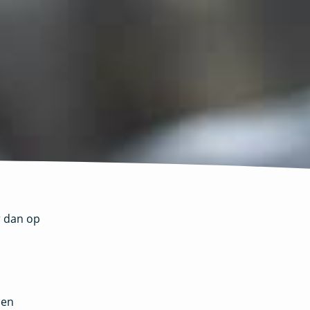
r dan op
 en